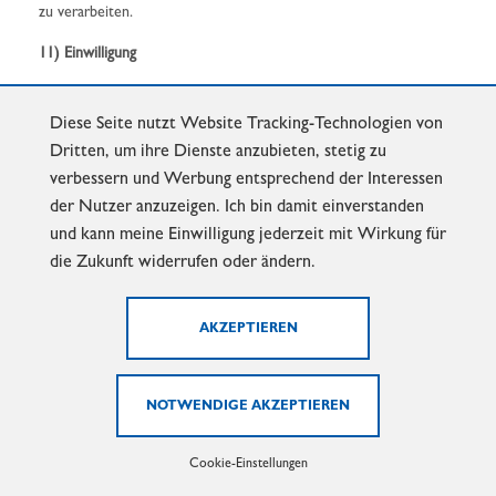
zu verarbeiten.
11) Einwilligung
Einwilligung ist jede von der betroffenen Person freiwillig für den
bestimmten Fall in informierter Weise und unmissverständlich
Diese Seite nutzt Website Tracking-Technologien von
abgegebene Willensbekundung in Form einer Erklärung oder einer
Dritten, um ihre Dienste anzubieten, stetig zu
sonstigen eindeutigen bestätigenden Handlung, mit der die betroffene
verbessern und Werbung entsprechend der Interessen
Person zu verstehen gibt, dass sie mit der Verarbeitung der sie
der Nutzer anzuzeigen. Ich bin damit einverstanden
betreffenden personenbezogenen Daten einverstanden ist.
und kann meine Einwilligung jederzeit mit Wirkung für
die Zukunft widerrufen oder ändern.
2. Name und Anschrift des für die Verarbeitung Verantwortlichen
Verantwortlicher im Sinne der Datenschutz-Grundverordnung,
sonstiger in den Mitgliedstaaten der Europäischen Union geltenden
Datenschutzgesetze und anderer Bestimmungen mit
datenschutzrechtlichem Charakter ist die:
Cookie-Einstellungen
Herausgeber: Marx GmbH & Co. KG